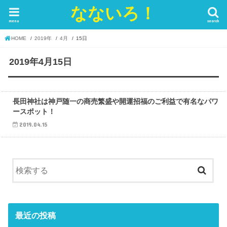
なないろ！
menu
search
HOME
2019年
4月
15日
2019年4月15日
兵庫
長田神社は神戸随一の商売繁盛や開運招福のご利益で有名なパワ
ースポット！
2019.04.15
最近の投稿