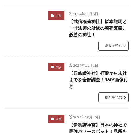
2024年11月8日
京都
【武信稲荷神社】坂本龍馬と
一寸法師の所縁の商売繁盛、
必勝の神社！
続きを読む
2024年11月1日
大阪
【四條畷神社】拝殿から末社
までを全部調査！360°画像付
き
続きを読む
2024年10月30日
兵庫
【伊奘諾神宮】日本の神社で
最強パワースポット！見所を