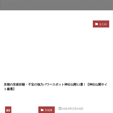
まとめ
京都の安産祈願・子宝の強力パワースポット神社仏閣11選！【神社仏閣サイ
【
ト厳選】
2025年3月24日
豆知識