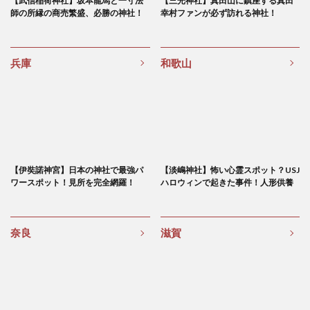
【武信稲荷神社】坂本龍馬と一寸法
【三光神社】真田山に鎮座する真田
師の所縁の商売繁盛、必勝の神社！
幸村ファンが必ず訪れる神社！
兵庫
和歌山
【伊奘諾神宮】日本の神社で最強パ
【淡嶋神社】怖い心霊スポット？USJ
ワースポット！見所を完全網羅！
ハロウィンで起きた事件！人形供養
奈良
滋賀