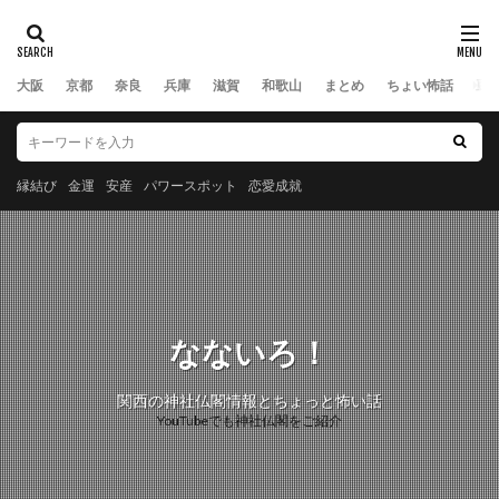
大阪
京都
奈良
兵庫
滋賀
和歌山
まとめ
ちょい怖話
豆
縁結び
金運
安産
パワースポット
恋愛成就
なないろ！
関西の神社仏閣情報とちょっと怖い話
YouTubeでも神社仏閣をご紹介