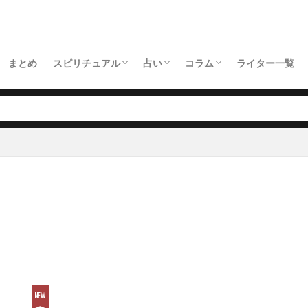
まとめ
スピリチュアル
占い
コラム
ライター一覧
の寺
の寺
の寺
の寺
Amina
ルミナスるー
Asako
金母
ヨーコリーヌ
美星アイラ
ミシェル
春名功武
与麻令児