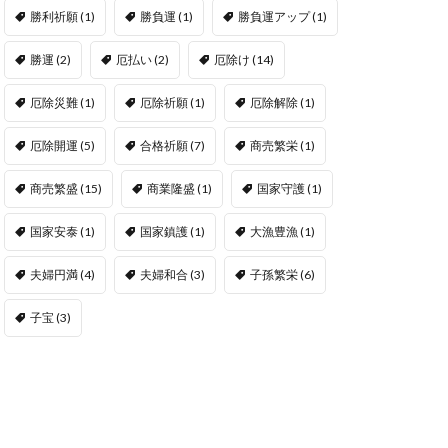
勝利祈願
(1)
勝負運
(1)
勝負運アップ
(1)
勝運
(2)
厄払い
(2)
厄除け
(14)
厄除災難
(1)
厄除祈願
(1)
厄除解除
(1)
厄除開運
(5)
合格祈願
(7)
商売繁栄
(1)
商売繁盛
(15)
商業隆盛
(1)
国家守護
(1)
国家安泰
(1)
国家鎮護
(1)
大漁豊漁
(1)
夫婦円満
(4)
夫婦和合
(3)
子孫繁栄
(6)
子宝
(3)