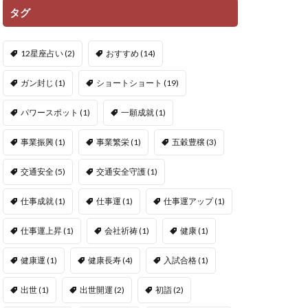
タグ
12星座占い
(2)
おすすめ
(14)
ガン封じ
(1)
ショートショート
(19)
パワースポット
(1)
一願成就
(1)
事業振興
(1)
事業繁栄
(1)
五穀豊穣
(3)
交通安全
(5)
交通安全守護
(1)
仕事成就
(1)
仕事運
(1)
仕事運アップ
(1)
仕事運上昇
(1)
会社祈祷
(1)
健康
(1)
健康運
(1)
健康長寿
(4)
入試合格
(1)
出世
(1)
出世開運
(2)
初詣
(2)