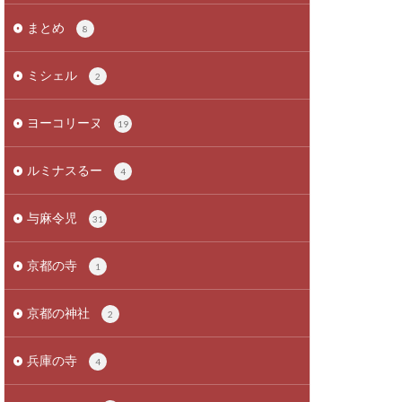
まとめ
8
ミシェル
2
ヨーコリーヌ
19
ルミナスるー
4
与麻令児
31
京都の寺
1
京都の神社
2
兵庫の寺
4