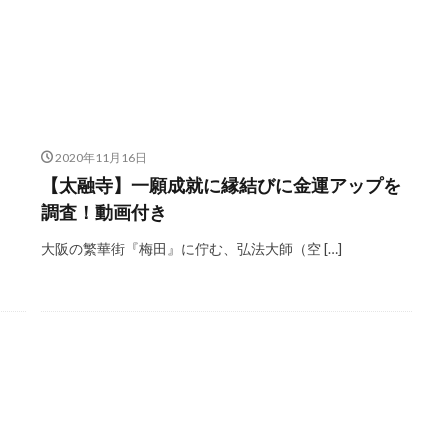
2020年11月16日
【太融寺】一願成就に縁結びに金運アップを
調査！動画付き
大阪の繁華街『梅田』に佇む、弘法大師（空 […]