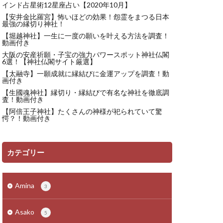
インド占星術12星座占い【2020年10月】
【安井金比羅宮】怖いほどの効果！怨霊をまつる日本
最強の縁切り神社！
【堀越神社】一生に一度の願いを叶える方法を調査！
動画付き
大阪の安産祈願・子宝の強力パワースポット神社仏閣
6選！【神社仏閣サイト厳選】
【太融寺】一願成就に縁結びに金運アップを調査！動
画付き
【生國魂神社】縁切り・縁結びで有名な神社を徹底調
査！動画付き
【阿倍王子神社】たくさんの神様が祀られていて驚
愕？！動画付き
カテゴリー
Amina
3
Asako
5