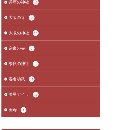
兵庫の神社
10
大阪の寺
9
大阪の神社
20
奈良の寺
2
奈良の神社
3
春名功武
19
美星アイラ
19
金母
1