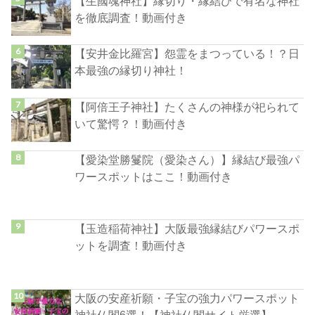
【生國魂神社】縁切り・縁結びで有名な神社
を徹底調査！動画付き
【安井金比羅宮】怨霊をまつっている！？日
本最強の縁切り神社！
【阿倍王子神社】たくさんの神様が祀られて
いて驚愕？！動画付き
【愛染堂勝鬘院（愛染さん）】縁結び最強パ
ワースポットはここ！動画付き
【玉造稲荷神社】大阪最強縁結びパワースポ
ットを調査！動画付き
大阪の安産祈願・子宝の強力パワースポット
神社仏閣6選！【神社仏閣サイト厳選】