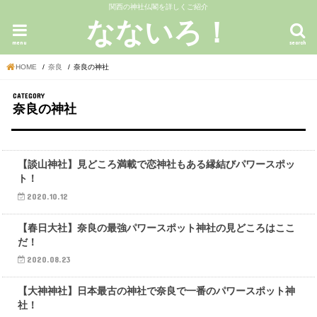
関西の神社仏閣を詳しくご紹介
なないろ！
menu
search
HOME
奈良
奈良の神社
奈良の神社
奈良の神社
【談山神社】見どころ満載で恋神社もある縁結びパワースポッ
ト！
2020.10.12
奈良の神社
【春日大社】奈良の最強パワースポット神社の見どころはここ
だ！
2020.08.23
奈良の神社
【大神神社】日本最古の神社で奈良で一番のパワースポット神
社！