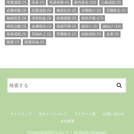
学業成就
(7)
安産
(7)
安産祈願
(4)
家内安全
(10)
心願成就
(3)
必勝祈願
(3)
恋愛成就
(5)
極楽往生
(2)
水難除け
(2)
災難除去
(2)
無病息災
(3)
現世利益
(3)
疫病退散
(2)
病気平癒
(17)
病気治癒
(3)
皮膚病治
(1)
福徳円満
(3)
縁切り
(2)
縁結び
(18)
良縁成就
(3)
芸能向上
(1)
苦難除去
(2)
諸願成就
(5)
金運
(3)
開運
(7)
開運招福
(5)
サイトマップ
当サイトについて
ライター一覧
お問い合わせ
会社概要
©Copyright2020
なないろ！
.All Rights Reserved.