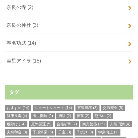
奈良の寺
(2)
奈良の神社
(3)
春名功武
(14)
美星アイラ
(15)
タグ
おすすめ
(14)
ショートショート
(14)
五穀豊穣
(3)
交通安全
(5)
健康長寿
(4)
出世開運
(2)
初詣
(2)
勝運
(2)
厄払い
(2)
厄除け
(14)
厄除開運
(5)
合格祈願
(7)
商売繁盛
(15)
夫婦円満
(4)
夫婦和合
(3)
子孫繁栄
(6)
子宝
(3)
子授け
(3)
学業向上
(1)