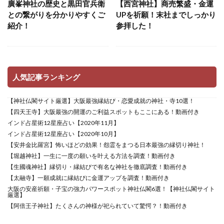
廣峯神社の歴史と黒田官兵衛
【西宮神社】商売繁盛・金運
との繋がりを分かりやすくご
UPを祈願！末社までしっかり
紹介！
参拝した！
人気記事ランキング
【神社仏閣サイト厳選】大阪最強縁結び・恋愛成就の神社・寺10選！
【四天王寺】大阪最強の開運のご利益スポットもここにある！動画付き
インド占星術12星座占い【2020年11月】
インド占星術12星座占い【2020年10月】
【安井金比羅宮】怖いほどの効果！怨霊をまつる日本最強の縁切り神社！
【堀越神社】一生に一度の願いを叶える方法を調査！動画付き
【生國魂神社】縁切り・縁結びで有名な神社を徹底調査！動画付き
【太融寺】一願成就に縁結びに金運アップを調査！動画付き
大阪の安産祈願・子宝の強力パワースポット神社仏閣6選！【神社仏閣サイト
厳選】
【阿倍王子神社】たくさんの神様が祀られていて驚愕？！動画付き