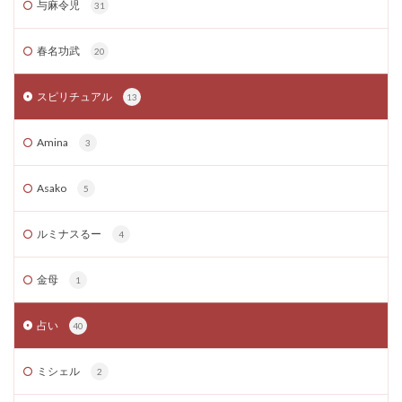
与麻令児
31
春名功武
20
スピリチュアル
13
Amina
3
Asako
5
ルミナスるー
4
金母
1
占い
40
ミシェル
2