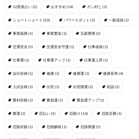
12星座占い
(2)
おすすめ
(14)
ガン封じ
(1)
ショートショート
(20)
パワースポット
(1)
一願成就
(1)
事業振興
(1)
事業繁栄
(1)
五穀豊穣
(3)
交通安全
(5)
交通安全守護
(1)
仕事成就
(1)
仕事運
(1)
仕事運アップ
(1)
仕事運上昇
(1)
会社祈祷
(1)
健康
(1)
健康運
(1)
健康長寿
(4)
入試合格
(1)
出世
(1)
出世開運
(2)
初詣
(2)
勝利祈願
(1)
勝負運
(1)
勝負運アップ
(1)
勝運
(2)
厄払い
(2)
厄除け
(14)
厄除災難
(1)
厄除祈願
(1)
厄除解除
(1)
厄除開運
(5)