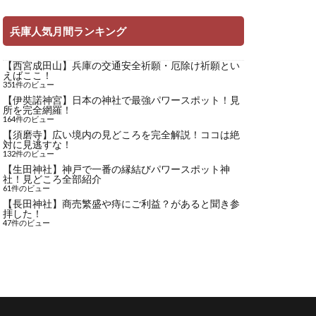
兵庫人気月間ランキング
【西宮成田山】兵庫の交通安全祈願・厄除け祈願とい
えばここ！
351件のビュー
【伊奘諾神宮】日本の神社で最強パワースポット！見
所を完全網羅！
164件のビュー
【須磨寺】広い境内の見どころを完全解説！ココは絶
対に見逃すな！
132件のビュー
【生田神社】神戸で一番の縁結びパワースポット神
社！見どころ全部紹介
61件のビュー
【長田神社】商売繁盛や痔にご利益？があると聞き参
拝した！
47件のビュー