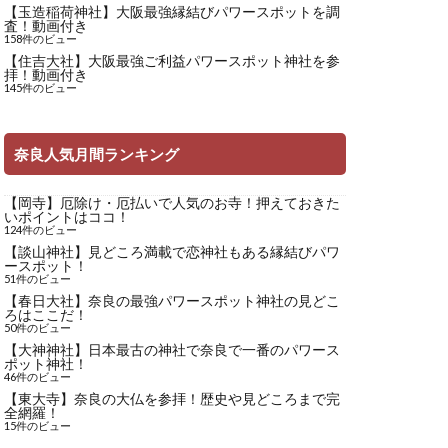
【玉造稲荷神社】大阪最強縁結びパワースポットを調
査！動画付き
158件のビュー
【住吉大社】大阪最強ご利益パワースポット神社を参
拝！動画付き
145件のビュー
奈良人気月間ランキング
【岡寺】厄除け・厄払いで人気のお寺！押えておきた
いポイントはココ！
124件のビュー
【談山神社】見どころ満載で恋神社もある縁結びパワ
ースポット！
51件のビュー
【春日大社】奈良の最強パワースポット神社の見どこ
ろはここだ！
50件のビュー
【大神神社】日本最古の神社で奈良で一番のパワース
ポット神社！
46件のビュー
【東大寺】奈良の大仏を参拝！歴史や見どころまで完
全網羅！
15件のビュー