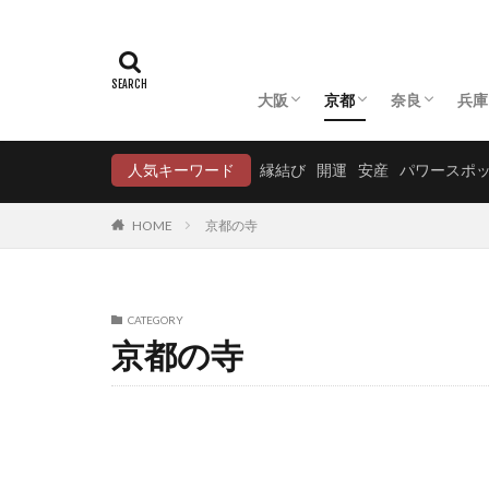
大阪
京都
奈良
兵庫
大阪の神社
大阪の寺
京都の神社
京都の寺
奈良の神社
奈良の寺
兵
兵
人気キーワード
縁結び
開運
安産
パワースポ
HOME
京都の寺
CATEGORY
京都の寺