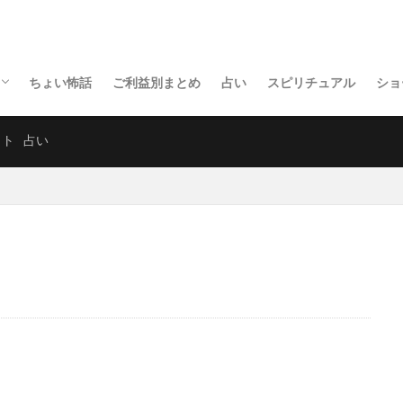
ちょい怖話
ご利益別まとめ
占い
スピリチュアル
ショ
庫の神社
庫の寺
ット
占い