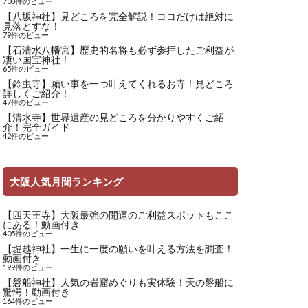
708件のビュー
【八坂神社】見どころを完全解説！ココだけは絶対に
見落とすな！
79件のビュー
【石清水八幡宮】歴史的名将も必ず参拝したご利益が
凄い国宝神社！
65件のビュー
【鈴虫寺】願い事を一つ叶えてくれるお寺！見どころ
詳しくご紹介！
47件のビュー
【清水寺】世界遺産の見どころを分かりやすくご紹
介！完全ガイド
42件のビュー
大阪人気月間ランキング
【四天王寺】大阪最強の開運のご利益スポットもここ
にある！動画付き
405件のビュー
【堀越神社】一生に一度の願いを叶える方法を調査！
動画付き
199件のビュー
【磐船神社】人気の岩窟めぐりも実体験！天の磐船に
驚愕！動画付き
164件のビュー