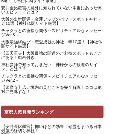
6選！【神社仏閣サイト厳選】
安井金比羅宮の意外に知られていない本当にあった怖
いエピソードとは？
大阪の出世開運・金運アップのパワースポット神社・
寺10選【神社仏閣サイト厳選】
チャクラとの密接な関係～スピリチュアルなメッセー
ジVer.5～
大阪最強縁結び・恋愛成就の神社・寺10選！【神社仏
閣サイト厳選】
【四天王寺】大阪最強の開運のご利益スポットもここ
にある！動画付き
神社参拝で知っておきたい「神様からの歓迎のサイ
ン」とは？？
チャクラとの密接な関係～スピリチュアルなメッセー
ジVer.2～
【須磨寺】広い境内の見どころを完全解説！ココは絶
対に見逃すな！
京都人気月間ランキング
【安井金比羅宮】怖いほどの効果！怨霊をまつる日本
最強の縁切り神社！