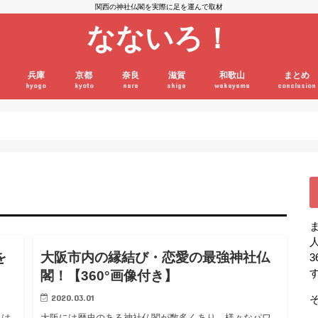
関西の神社仏閣を実際に足を運んで取材
なないろ！
兵庫
京都
奈良
滋賀
和歌山
まとめ
hyogo
kyoto
nara
shiga
wakayama
conclusion
寺
神社
兵庫の寺
兵庫の神社
京都の寺
京都の神社
奈良の寺
奈良の神社
滋賀の寺
滋賀の神社
和歌山の寺
和歌山の神社
め
まとめ
を
大阪市内の縁結び・恋愛の最強神社仏
閣！【360°画像付き】
2020.03.01
とは
大阪には歴史のある神社仏閣が数多くあり、様々なパワ