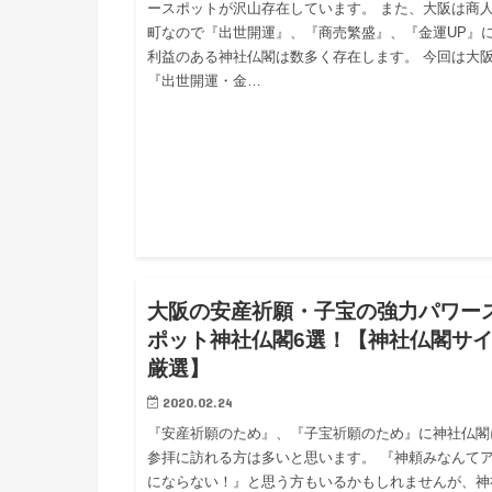
ースポットが沢山存在しています。 また、大阪は商
町なので『出世開運』、『商売繁盛』、『金運UP』
利益のある神社仏閣は数多く存在します。 今回は大
『出世開運・金…
まと
大阪の安産祈願・子宝の強力パワー
ポット神社仏閣6選！【神社仏閣サ
厳選】
2020.02.24
『安産祈願のため』、『子宝祈願のため』に神社仏閣
参拝に訪れる方は多いと思います。 『神頼みなんて
にならない！』と思う方もいるかもしれませんが、神