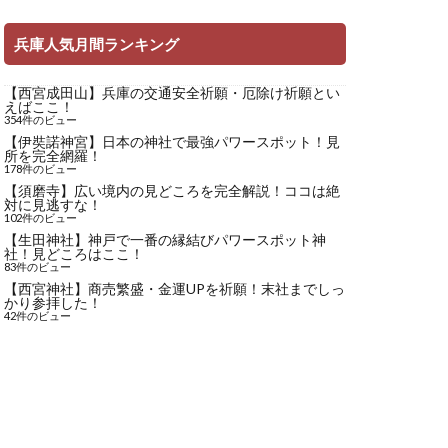
兵庫人気月間ランキング
【西宮成田山】兵庫の交通安全祈願・厄除け祈願とい
えばここ！
354件のビュー
【伊奘諾神宮】日本の神社で最強パワースポット！見
所を完全網羅！
178件のビュー
【須磨寺】広い境内の見どころを完全解説！ココは絶
対に見逃すな！
102件のビュー
【生田神社】神戸で一番の縁結びパワースポット神
社！見どころはここ！
83件のビュー
【西宮神社】商売繁盛・金運UPを祈願！末社までしっ
かり参拝した！
42件のビュー