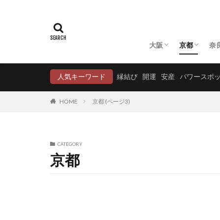
大阪
京都
奈
大阪の神社
大阪の寺
京都の神社
京都の寺
人気キーワード
縁結び
開運
安産
パワースポ
HOME
京都 (ページ3)
CATEGORY
京都