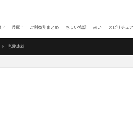
良
兵庫
ご利益別まとめ
ちょい怖話
占い
スピリチュ
奈良の神社
奈良の寺
兵庫の神社
兵庫の寺
ット
恋愛成就