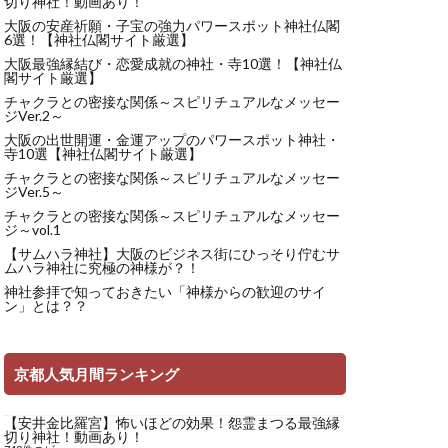
切り神社！動画あり！
大阪の安産祈願・子宝の強力パワースポット神社仏閣
6選！【神社仏閣サイト厳選】
大阪最強縁結び・恋愛成就の神社・寺10選！【神社仏
閣サイト厳選】
チャクラとの密接な関係～スピリチュアルなメッセー
ジVer.2～
大阪の出世開運・金運アップのパワースポット神社・
寺10選【神社仏閣サイト厳選】
チャクラとの密接な関係～スピリチュアルなメッセー
ジVer.5～
チャクラとの密接な関係～スピリチュアルなメッセー
ジ～vol.1
【サムハラ神社】大阪のビジネス街にひっそり佇むサ
ムハラ神社に究極の神様が？！
神社参拝で知っておきたい「神様からの歓迎のサイ
ン」とは？？
京都人気月間ランキング
【安井金比羅宮】怖いほどの効果！怨霊まつる最強縁
切り神社！動画あり！