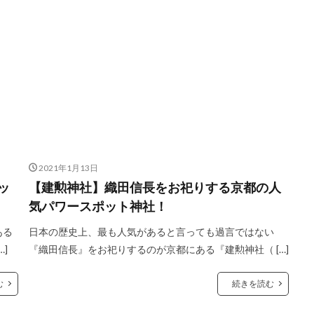
2021年1月13日
ッ
【建勲神社】織田信長をお祀りする京都の人
気パワースポット神社！
ある
日本の歴史上、最も人気があると言っても過言ではない
]
『織田信長』をお祀りするのが京都にある『建勲神社（ […]
む
続きを読む