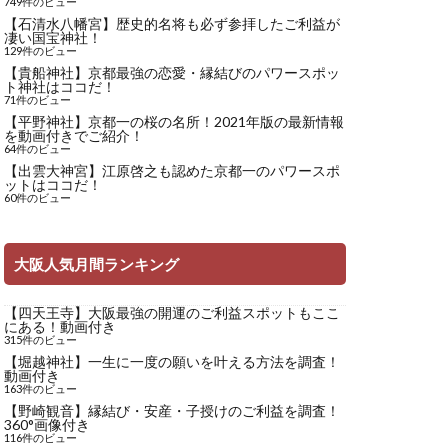
749件のビュー
【石清水八幡宮】歴史的名将も必ず参拝したご利益が
凄い国宝神社！
129件のビュー
【貴船神社】京都最強の恋愛・縁結びのパワースポッ
ト神社はココだ！
71件のビュー
【平野神社】京都一の桜の名所！2021年版の最新情報
を動画付きでご紹介！
64件のビュー
【出雲大神宮】江原啓之も認めた京都一のパワースポ
ットはココだ！
60件のビュー
大阪人気月間ランキング
【四天王寺】大阪最強の開運のご利益スポットもここ
にある！動画付き
315件のビュー
【堀越神社】一生に一度の願いを叶える方法を調査！
動画付き
163件のビュー
【野崎観音】縁結び・安産・子授けのご利益を調査！
360°画像付き
116件のビュー