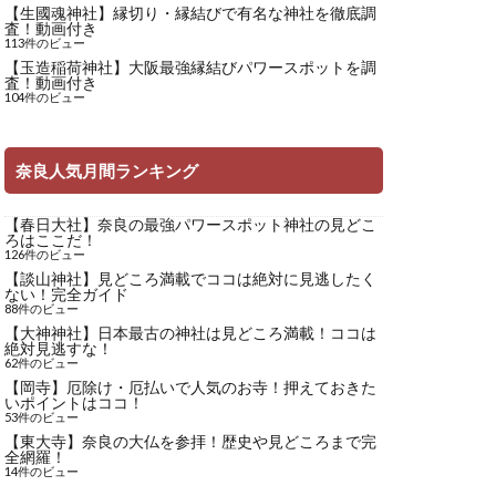
【生國魂神社】縁切り・縁結びで有名な神社を徹底調
査！動画付き
113件のビュー
【玉造稲荷神社】大阪最強縁結びパワースポットを調
査！動画付き
104件のビュー
奈良人気月間ランキング
【春日大社】奈良の最強パワースポット神社の見どこ
ろはここだ！
126件のビュー
【談山神社】見どころ満載でココは絶対に見逃したく
ない！完全ガイド
88件のビュー
【大神神社】日本最古の神社は見どころ満載！ココは
絶対見逃すな！
62件のビュー
【岡寺】厄除け・厄払いで人気のお寺！押えておきた
いポイントはココ！
53件のビュー
【東大寺】奈良の大仏を参拝！歴史や見どころまで完
全網羅！
14件のビュー