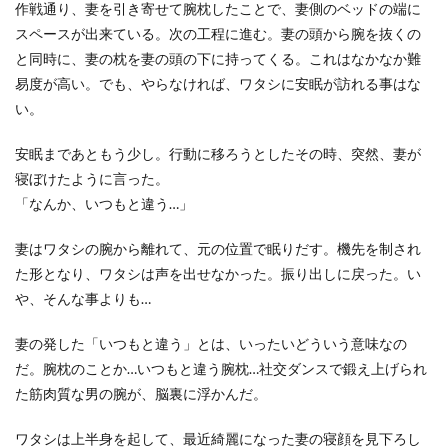
作戦通り、妻を引き寄せて腕枕したことで、妻側のベッドの端に
スペースが出来ている。次の工程に進む。妻の頭から腕を抜くの
と同時に、妻の枕を妻の頭の下に持ってくる。これはなかなか難
易度が高い。でも、やらなければ、ワタシに安眠が訪れる事はな
い。
安眠まであともう少し。行動に移ろうとしたその時、突然、妻が
寝ぼけたように言った。
「なんか、いつもと違う…」
妻はワタシの腕から離れて、元の位置で眠りだす。機先を制され
た形となり、ワタシは声を出せなかった。振り出しに戻った。い
や、そんな事よりも…
妻の発した「いつもと違う」とは、いったいどういう意味なの
だ。腕枕のことか…いつもと違う腕枕…社交ダンスで鍛え上げられ
た筋肉質な男の腕が、脳裏に浮かんだ。
ワタシは上半身を起して、最近綺麗になった妻の寝顔を見下ろし