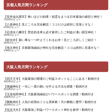
京都人気月間ランキング
【安井金比羅宮】怖いほどの効果！怨霊をまつる日本最強の縁切り神社！
702件のビュー
【八坂神社】見どころを完全解説！ココだけは絶対に見落とすな！
65件のビュー
【石清水八幡宮】歴史的名将も必ず参拝したご利益が凄い国宝神社！
56件のビュー
【鈴虫寺】願い事を一つ叶えてくれるお寺！見どころ詳しくご紹介！
36件のビュー
【地主神社】京都最強縁結び神社を完全解説！ココは絶対に見逃すな！
34件のビュー
大阪人気月間ランキング
【四天王寺】大阪最強の開運のご利益スポットもここにある！動画付き
432件のビュー
【堀越神社】一生に一度の願いを叶える方法を調査！動画付き
203件のビュー
【玉造稲荷神社】大阪最強縁結びパワースポットを調査！動画付き
168件のビュー
【磐船神社】人気の岩窟めぐりも実体験！天の磐船に驚愕！動画付き
163件のビュー
【住吉大社】大阪最強ご利益パワースポット神社を参拝！動画付き