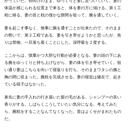
かっていた。仰向けのまま、ゆっくりと妻に近づいていく。妻の
体温が感じられる位置まで来ると、体を妻の方に傾ける。第１工
程に移る。妻の首と枕の僅かな隙間を狙って、腕を通していく。
妻を起こす事なく、無事に腕を通すことが出来たので、そのまま
の勢いで、第２工程である、妻を引き寄せようかと思ったが、焦
りは禁物。一旦落ち着くことにした。深呼吸を２度する。
ここからは、慎重かつ大胆な行動が必要となる。妻の頭の下にあ
る腕をゆっくりと持ち上げながら、妻の体を引き寄せていく。狙
い通り妻はこちらを向いて寝返りを打ち、そのままワタシの腕と
胸の間に収まった。腕枕を完成させる。妻の寝息は健在で、起き
ている様子はなかった。
鼻先に妻の手入れの行き届いた髪の毛がある。シャンプーの良い
香りがする。しばらくこうしていたい気分になる。考えてみた
ら、腕枕をすることなんてなくなった。昔はよくせがまれたもの
だ。