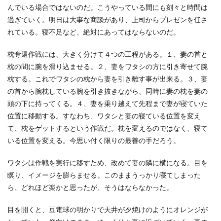
んでいる場合ではないのだ。こうやっている間にも刻々と時間は
過ぎていく。明日は大事な商談があり、上司からプレゼンを任さ
れている。寝不足など、絶対にあってはならないのだ。
枕奪還作戦には、大きく分けて４つの工程がある。１、妻の首と
枕の間に腕を滑り込ませる。２、妻をワタシの方に引き寄せて腕
枕する。これでワタシの枕から妻を引き離す事が出来る。３、妻
の首から腕枕している腕を引き抜きながら、同時に妻の枕を妻の
頭の下に持ってくる。４、妻を乗り越えて先程まで妻が寝ていた
位置に移動する。すなわち、ワタシと妻の寝ている位置を変え
て、枕をゲットするという作戦だ。枕を変えるのではなく、寝て
いる位置を変える。今思い付く限りの最善の手だろう。
ワタシは作戦を実行に移すため、改めて妻の隣に横になる。目を
瞑り、イメージを膨らませる。このままうっかり寝てしまった
ら、どれほど楽かと思ったが、そうはならなかった。
目を開くと、豆電球の明かりで天井が夕焼けのようにオレンジが