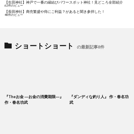
【生田神社】神戸で一番の縁結びパワースポット神社！見どころ全部紹介
62件のビュー
【長田神社】商売繁盛や痔にご利益？があると聞き参拝した！
48件のビュー
ショートショート
の最新記事8件
『Theお金 ―お金の消費期限―』
『ダンディな釣り人』 作・春名功
作・春名功武
武