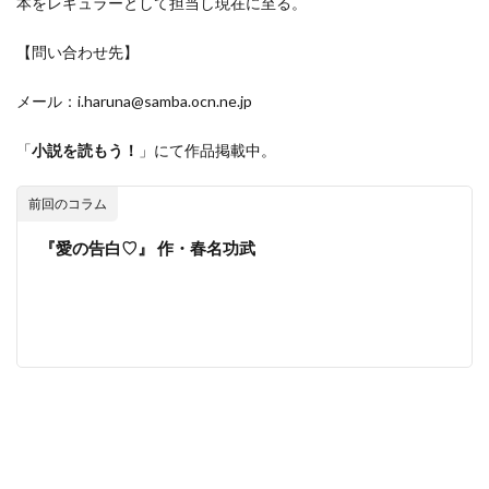
本をレギュラーとして担当し現在に至る。
【問い合わせ先】
メール：
i.haruna@samba.ocn.ne.jp
「
小説を読もう！
」にて作品掲載中。
前回のコラム
『愛の告白♡』 作・春名功武