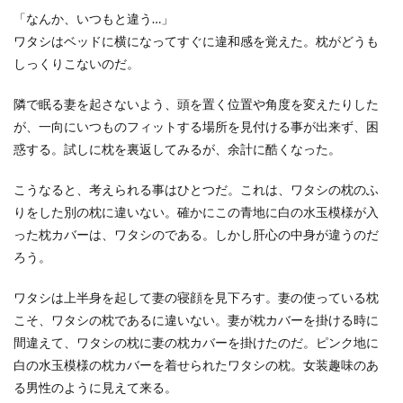
「なんか、いつもと違う…」
ワタシはベッドに横になってすぐに違和感を覚えた。枕がどうも
しっくりこないのだ。
隣で眠る妻を起さないよう、頭を置く位置や角度を変えたりした
が、一向にいつものフィットする場所を見付ける事が出来ず、困
惑する。試しに枕を裏返してみるが、余計に酷くなった。
こうなると、考えられる事はひとつだ。これは、ワタシの枕のふ
りをした別の枕に違いない。確かにこの青地に白の水玉模様が入
った枕カバーは、ワタシのである。しかし肝心の中身が違うのだ
ろう。
ワタシは上半身を起して妻の寝顔を見下ろす。妻の使っている枕
こそ、ワタシの枕であるに違いない。妻が枕カバーを掛ける時に
間違えて、ワタシの枕に妻の枕カバーを掛けたのだ。ピンク地に
白の水玉模様の枕カバーを着せられたワタシの枕。女装趣味のあ
る男性のように見えて来る。