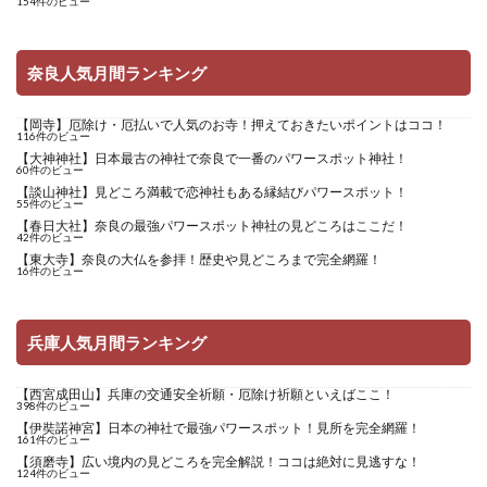
154件のビュー
奈良人気月間ランキング
【岡寺】厄除け・厄払いで人気のお寺！押えておきたいポイントはココ！
116件のビュー
【大神神社】日本最古の神社で奈良で一番のパワースポット神社！
60件のビュー
【談山神社】見どころ満載で恋神社もある縁結びパワースポット！
55件のビュー
【春日大社】奈良の最強パワースポット神社の見どころはここだ！
42件のビュー
【東大寺】奈良の大仏を参拝！歴史や見どころまで完全網羅！
16件のビュー
兵庫人気月間ランキング
【西宮成田山】兵庫の交通安全祈願・厄除け祈願といえばここ！
398件のビュー
【伊奘諾神宮】日本の神社で最強パワースポット！見所を完全網羅！
161件のビュー
【須磨寺】広い境内の見どころを完全解説！ココは絶対に見逃すな！
124件のビュー