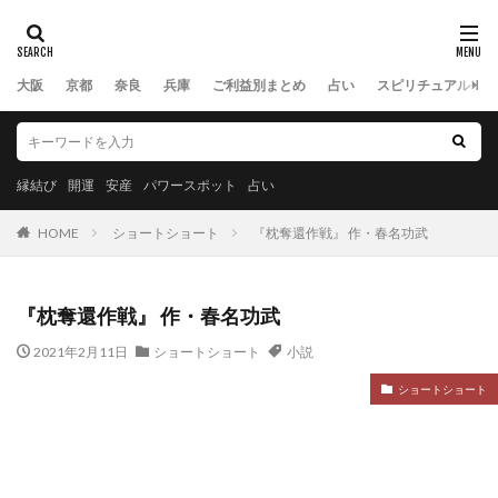
大阪
京都
奈良
兵庫
ご利益別まとめ
占い
スピリチュアル
縁結び
開運
安産
パワースポット
占い
HOME
ショートショート
『枕奪還作戦』 作・春名功武
『枕奪還作戦』 作・春名功武
2021年2月11日
ショートショート
小説
ショートショート