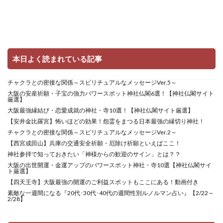
本日よく読まれている記事
チャクラとの密接な関係～スピリチュアルなメッセージVer.5～
大阪の安産祈願・子宝の強力パワースポット神社仏閣6選！【神社仏閣サイト
厳選】
大阪最強縁結び・恋愛成就の神社・寺10選！【神社仏閣サイト厳選】
【安井金比羅宮】怖いほどの効果！怨霊をまつる日本最強の縁切り神社！
チャクラとの密接な関係～スピリチュアルなメッセージVer.2～
【西宮成田山】兵庫の交通安全祈願・厄除け祈願といえばここ！
神社参拝で知っておきたい「神様からの歓迎のサイン」とは？？
大阪の出世開運・金運アップのパワースポット神社・寺10選【神社仏閣サイ
ト厳選】
【四天王寺】大阪最強の開運のご利益スポットもここにある！動画付き
素敵な一週間になる『20代･30代･40代の週間性別ルノルマン占い』【2/22～
2/28】