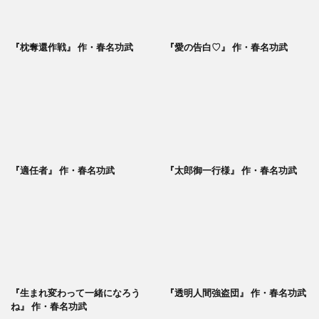
『枕奪還作戦』 作・春名功武
『愛の告白♡』 作・春名功武
『適任者』 作・春名功武
『太郎御一行様』 作・春名功武
『生まれ変わって一緒になろう
『透明人間強盗団』 作・春名功武
ね』 作・春名功武