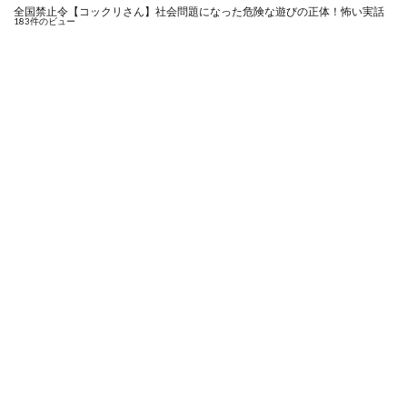
全国禁止令【コックリさん】社会問題になった危険な遊びの正体！怖い実話
183件のビュー