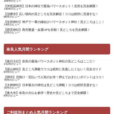
208件のビュー
【伊奘諾神宮】日本の神社で最強パワースポット！見所を完全網羅！
140件のビュー
【須磨寺】広い境内の見どころを完全解説！ココは絶対に見逃すな！
88件のビュー
【生田神社】神戸で一番の縁結びパワースポット神社！見どころはここ！
54件のビュー
【西宮神社】商売繁盛・金運UPを祈願！見どころを完全網羅！
32件のビュー
奈良人気月間ランキング
【春日大社】奈良の最強パワースポット神社の見どころはここだ！
212件のビュー
【談山神社】見どころ満載でココは絶対に見逃したくない！完全ガイド
85件のビュー
【岡寺】厄除け・厄払いで人気のお寺！押えておきたいポイントはココ！
78件のビュー
【大神神社】日本最古の神社は見どころ満載！ココは絶対見逃すな！
30件のビュー
【東大寺】奈良の大仏を参拝！歴史や見どころまで完全網羅！
8件のビュー
ご利益別まとめ人気月間ランキング