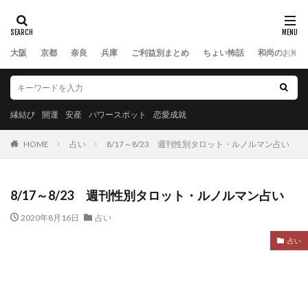
大阪
京都
奈良
兵庫
ご利益別まとめ
ちょい怖話
和尚のお話
縁結び
開運
安産
パワースポット
恋愛成就
HOME
占い
8/17～8/23 週刊性別タロット・ルノルマン占い
8/17～8/23 週刊性別タロット・ルノルマン占い
2020年8月16日
占い
占い