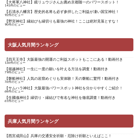
【大将軍八神社】鏡リュウジさんお薦め京都随一のパワースポット！
141件のビュー
【石清水八幡宮】歴史的名将も必ず参拝したご利益が凄い国宝神社！
92件のビュー
【野宮神社】縁結びも縁切りも最強の神社！ここは絶対見落とすな！
90件のビュー
大阪人気月間ランキング
【四天王寺】大阪最強の開運のご利益スポットもここにある！動画付き
136件のビュー
【堀越神社】一生に一度の願いを叶える方法を調査！動画付き
79件のビュー
【磐船神社】人気の岩窟めぐりも実体験！天の磐船に驚愕！動画付き
76件のビュー
【サムハラ神社】大阪最強パワースポット神社を分かりやすくご紹介！
68件のビュー
【生國魂神社】縁切り・縁結びで有名な神社を徹底調査！動画付き
65件のビュー
兵庫人気月間ランキング
【西宮成田山】兵庫の交通安全祈願・厄除け祈願といえばここ！