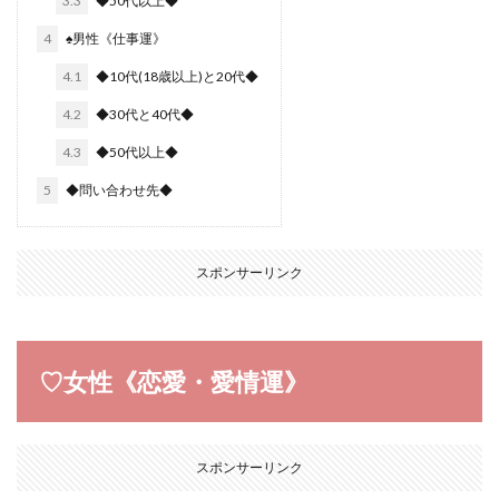
3.3
◆50代以上◆
4
♠︎男性《仕事運》
4.1
◆10代(18歳以上)と20代◆
4.2
◆30代と40代◆
4.3
◆50代以上◆
5
◆問い合わせ先◆
スポンサーリンク
♡女性《恋愛・愛情運》
スポンサーリンク