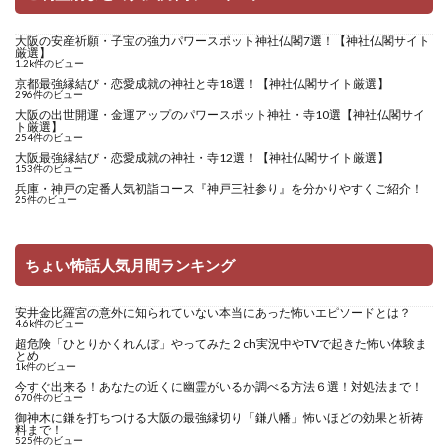
大阪の安産祈願・子宝の強力パワースポット神社仏閣7選！【神社仏閣サイト
厳選】
1.2k件のビュー
京都最強縁結び・恋愛成就の神社と寺18選！【神社仏閣サイト厳選】
296件のビュー
大阪の出世開運・金運アップのパワースポット神社・寺10選【神社仏閣サイ
ト厳選】
254件のビュー
大阪最強縁結び・恋愛成就の神社・寺12選！【神社仏閣サイト厳選】
153件のビュー
兵庫・神戸の定番人気初詣コース『神戸三社参り』を分かりやすくご紹介！
25件のビュー
ちょい怖話人気月間ランキング
安井金比羅宮の意外に知られていない本当にあった怖いエピソードとは？
4.6k件のビュー
超危険「ひとりかくれんぼ」やってみた２ch実況中やTVで起きた怖い体験ま
とめ
1k件のビュー
今すぐ出来る！あなたの近くに幽霊がいるか調べる方法６選！対処法まで！
670件のビュー
御神木に鎌を打ちつける大阪の最強縁切り「鎌八幡」怖いほどの効果と祈祷
料まで！
525件のビュー