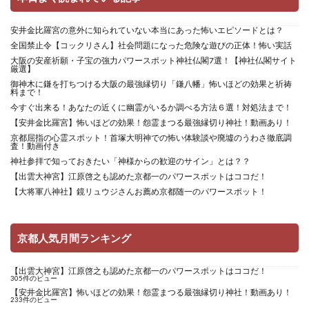
安井金比羅宮の意外に知られていない本当にあった怖いエピソードとは？
全国禁止令【コックリさん】社会問題になった危険な遊びの正体！怖い実話
大阪の安産祈願・子宝の強力パワースポット神社仏閣7選！【神社仏閣サイト
厳選】
御神木に鎌を打ちつける大阪の最強縁切り「鎌八幡」怖いほどの効果と祈祷
料まで！
今すぐ出来る！あなたの近くに幽霊がいるか調べる方法６選！対処法まで！
【安井金比羅宮】怖いほどの効果！怨霊まつる最強縁切り神社！動画あり！
京都屈指の心霊スポット！首塚大明神での怖い体験談や廃墟のうわさ徹底調
査！動画付き
神社参拝で知っておきたい「神様からの歓迎のサイン」とは？？
【出雲大神宮】江原啓之も認めた京都一のパワースポットはココだ！
【大将軍八神社】鏡リュウジさんお薦め京都随一のパワースポット！
京都人気月間ランキング
【出雲大神宮】江原啓之も認めた京都一のパワースポットはココだ！
305件のビュー
【安井金比羅宮】怖いほどの効果！怨霊まつる最強縁切り神社！動画あり！
233件のビュー