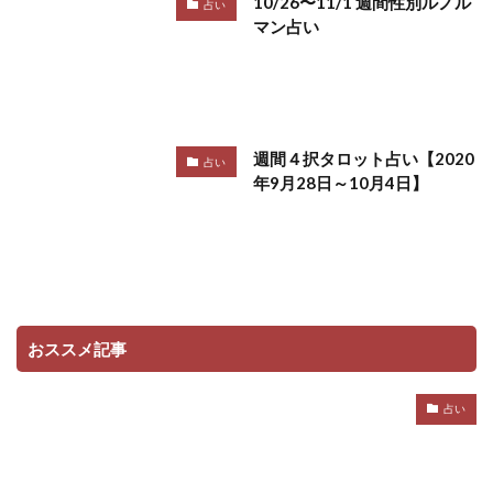
10/26〜11/1 週間性別ルノル
占い
マン占い
週間４択タロット占い【2020
占い
年9月28日～10月4日】
おススメ記事
占い