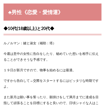
♣︎男性《恋愛・愛情運》
◆10代(18歳以上)と20代◆
ルノルマン：鍵と淑女（補助：塔）
今週は意中の女性に告白をしたり、秘めていた想いを相手に伝え
ることができそうな予感です。
１９日が新月ですので、物事を始めるには最適。
ですから告白して→交際をスタートするにはピッタリな時期です
よ。
また新月は願い事を誓ったり、願掛けをして満月までに達成を目
指して頑張ることを目標にすると良いので、日頃シャイな人はこ