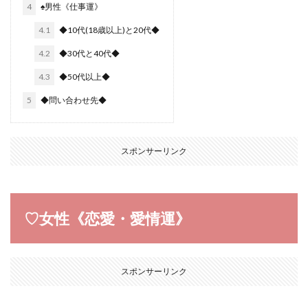
4
♠︎男性《仕事運》
4.1
◆10代(18歳以上)と20代◆
4.2
◆30代と40代◆
4.3
◆50代以上◆
5
◆問い合わせ先◆
スポンサーリンク
♡女性《恋愛・愛情運》
スポンサーリンク