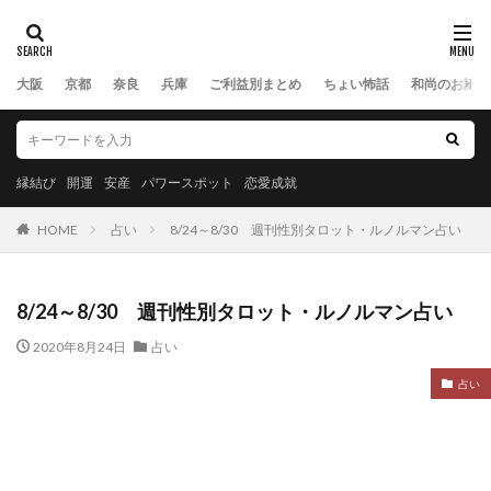
大阪
京都
奈良
兵庫
ご利益別まとめ
ちょい怖話
和尚のお話
縁結び
開運
安産
パワースポット
恋愛成就
HOME
占い
8/24～8/30 週刊性別タロット・ルノルマン占い
8/24～8/30 週刊性別タロット・ルノルマン占い
2020年8月24日
占い
占い