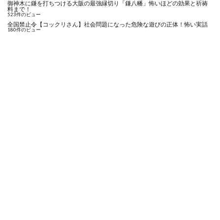
御神木に鎌を打ちつける大阪の最強縁切り「鎌八幡」怖いほどの効果と祈祷
料まで！
523件のビュー
全国禁止令【コックリさん】社会問題になった危険な遊びの正体！怖い実話
180件のビュー