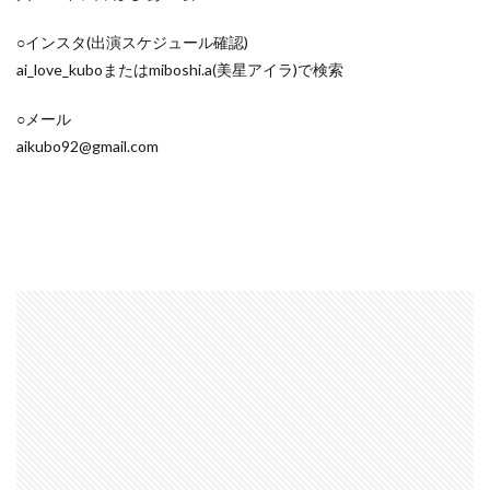
○インスタ(出演スケジュール確認)
ai_love_kuboまたはmiboshi.a(美星アイラ)で検索
○メール
aikubo92@gmail.com