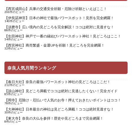
【西宮成田山】兵庫の交通安全祈願・厄除け祈願といえばここ！
206件のビュー
【伊奘諾神宮】日本の神社で最強パワースポット！見所を完全網羅！
140件のビュー
【須磨寺】広い境内の見どころを完全解説！ココは絶対に見逃すな！
88件のビュー
【生田神社】神戸で一番の縁結びパワースポット神社！見どころはここ！
54件のビュー
【西宮神社】商売繁盛・金運UPを祈願！見どころを完全網羅！
32件のビュー
奈良人気月間ランキング
【春日大社】奈良の最強パワースポット神社の見どころはここだ！
212件のビュー
【談山神社】見どころ満載でココは絶対に見逃したくない！完全ガイド
85件のビュー
【岡寺】厄除け・厄払いで人気のお寺！押えておきたいポイントはココ！
78件のビュー
【大神神社】日本最古の神社は見どころ満載！ココは絶対見逃すな！
30件のビュー
【東大寺】奈良の大仏を参拝！歴史や見どころまで完全網羅！
8件のビュー