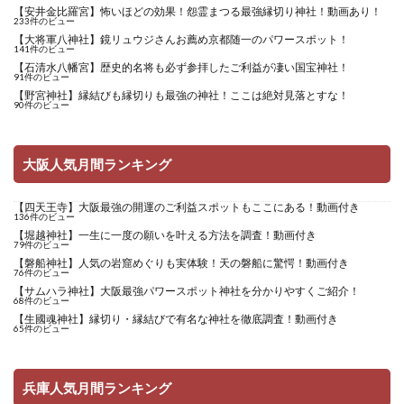
【安井金比羅宮】怖いほどの効果！怨霊まつる最強縁切り神社！動画あり！
233件のビュー
【大将軍八神社】鏡リュウジさんお薦め京都随一のパワースポット！
141件のビュー
【石清水八幡宮】歴史的名将も必ず参拝したご利益が凄い国宝神社！
91件のビュー
【野宮神社】縁結びも縁切りも最強の神社！ここは絶対見落とすな！
90件のビュー
大阪人気月間ランキング
【四天王寺】大阪最強の開運のご利益スポットもここにある！動画付き
136件のビュー
【堀越神社】一生に一度の願いを叶える方法を調査！動画付き
79件のビュー
【磐船神社】人気の岩窟めぐりも実体験！天の磐船に驚愕！動画付き
76件のビュー
【サムハラ神社】大阪最強パワースポット神社を分かりやすくご紹介！
68件のビュー
【生國魂神社】縁切り・縁結びで有名な神社を徹底調査！動画付き
65件のビュー
兵庫人気月間ランキング