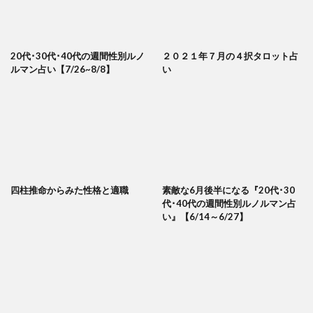
20代･30代･40代の週間性別ルノ
２０２１年７月の４択タロット占
ルマン占い【7/26~8/8】
い
四柱推命からみた性格と適職
素敵な6月後半になる『20代･30
代･40代の週間性別ルノルマン占
い』【6/14～6/27】