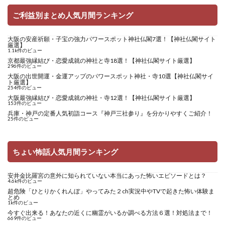
ご利益別まとめ人気月間ランキング
大阪の安産祈願・子宝の強力パワースポット神社仏閣7選！【神社仏閣サイト
厳選】
1.1k件のビュー
京都最強縁結び・恋愛成就の神社と寺18選！【神社仏閣サイト厳選】
296件のビュー
大阪の出世開運・金運アップのパワースポット神社・寺10選【神社仏閣サイ
ト厳選】
254件のビュー
大阪最強縁結び・恋愛成就の神社・寺12選！【神社仏閣サイト厳選】
153件のビュー
兵庫・神戸の定番人気初詣コース『神戸三社参り』を分かりやすくご紹介！
25件のビュー
ちょい怖話人気月間ランキング
安井金比羅宮の意外に知られていない本当にあった怖いエピソードとは？
4.6k件のビュー
超危険「ひとりかくれんぼ」やってみた２ch実況中やTVで起きた怖い体験ま
とめ
1k件のビュー
今すぐ出来る！あなたの近くに幽霊がいるか調べる方法６選！対処法まで！
669件のビュー