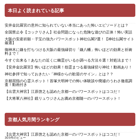
本日よく読まれている記事
安井金比羅宮の意外に知られていない本当にあった怖いエピソードとは？
全国禁止令【コックリさん】社会問題になった危険な遊びの正体！怖い実話
大阪の安産祈願・子宝の強力パワースポット神社仏閣7選！【神社仏閣サイト
厳選】
御神木に鎌を打ちつける大阪の最強縁切り「鎌八幡」怖いほどの効果と祈祷
料まで！
今すぐ出来る！あなたの近くに幽霊がいるか調べる方法６選！対処法まで！
【安井金比羅宮】怖いほどの効果！怨霊まつる最強縁切り神社！動画あり！
神社参拝で知っておきたい「神様からの歓迎のサイン」とは？？
京都屈指の心霊スポット！首塚大明神での怖い体験談や廃墟のうわさ徹底調
査！動画付き
【出雲大神宮】江原啓之も認めた京都一のパワースポットはココだ！
【大将軍八神社】鏡リュウジさんお薦め京都随一のパワースポット！
京都人気月間ランキング
【出雲大神宮】江原啓之も認めた京都一のパワースポットはココだ！
305件のビュー