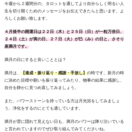
今週から２週間分の、タロットを通してより自分らしく明るい人
生を切り開くためのメッセージをお伝えできたらと思います。よ
ろしくお願い致します。
４月後半の開運日は２２日（木）と２５日（日）が一粒万倍日、
２４日（土）が寅の日、２７日（火）が巳（み）の日と、さそり
座満月です。
満月の日にすると良いこととは？
満月は、
【達成・振り返り・感謝・手放し】
の時です。新月の時
に決めた目標や願いを振り返ってみたり、物事の結果に感謝し、
自分を静かに見つめ直してみましょう。
また、パワーストーンを持っている方は月光浴をしてみましょ
う。浄化をするのにとても適しています。
満月が雲に隠れて見えない日も、満月のパワーは降り注いでいる
と言われていますのでぜひ取り組んでみてくださいね。