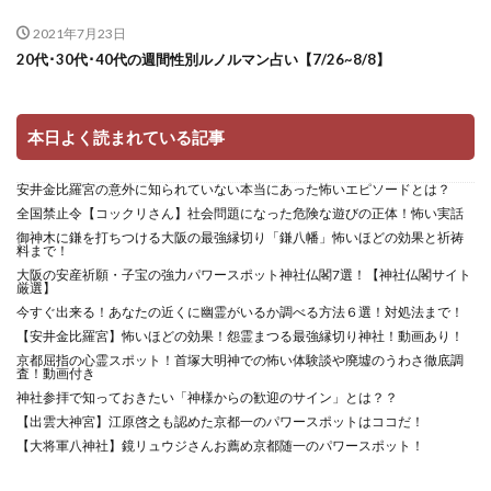
2021年7月23日
20代･30代･40代の週間性別ルノルマン占い【7/26~8/8】
本日よく読まれている記事
安井金比羅宮の意外に知られていない本当にあった怖いエピソードとは？
全国禁止令【コックリさん】社会問題になった危険な遊びの正体！怖い実話
御神木に鎌を打ちつける大阪の最強縁切り「鎌八幡」怖いほどの効果と祈祷
料まで！
大阪の安産祈願・子宝の強力パワースポット神社仏閣7選！【神社仏閣サイト
厳選】
今すぐ出来る！あなたの近くに幽霊がいるか調べる方法６選！対処法まで！
【安井金比羅宮】怖いほどの効果！怨霊まつる最強縁切り神社！動画あり！
京都屈指の心霊スポット！首塚大明神での怖い体験談や廃墟のうわさ徹底調
査！動画付き
神社参拝で知っておきたい「神様からの歓迎のサイン」とは？？
【出雲大神宮】江原啓之も認めた京都一のパワースポットはココだ！
【大将軍八神社】鏡リュウジさんお薦め京都随一のパワースポット！