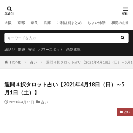
大阪
京都
奈良
兵庫
ご利益別まとめ
ちょい怖話
和尚のお話
縁結び
開運
安産
パワースポット
恋愛成就
HOME
占い
週間４択タロット占い【2021年4月18日（日）～5月
週間４択タロット占い【2021年4月18日（日）～5
月1日（土）】
2021年4月15日
占い
占い