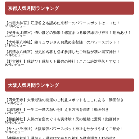
京都人気月間ランキング
【出雲大神宮】江原啓之も認めた京都一のパワースポットはココだ！
305件のビュー
【安井金比羅宮】怖いほどの効果！怨霊まつる最強縁切り神社！動画あり！
233件のビュー
【大将軍八神社】鏡リュウジさんお薦め京都随一のパワースポット！
141件のビュー
【石清水八幡宮】歴史的名将も必ず参拝したご利益が凄い国宝神社！
92件のビュー
【野宮神社】縁結びも縁切りも最強の神社！ここは絶対見落とすな！
90件のビュー
大阪人気月間ランキング
【四天王寺】大阪最強の開運のご利益スポットもここにある！動画付き
136件のビュー
【堀越神社】一生に一度の願いを叶える方法を調査！動画付き
79件のビュー
【磐船神社】人気の岩窟めぐりも実体験！天の磐船に驚愕！動画付き
76件のビュー
【サムハラ神社】大阪最強パワースポット神社を分かりやすくご紹介！
68件のビュー
【生國魂神社】縁切り・縁結びで有名な神社を徹底調査！動画付き