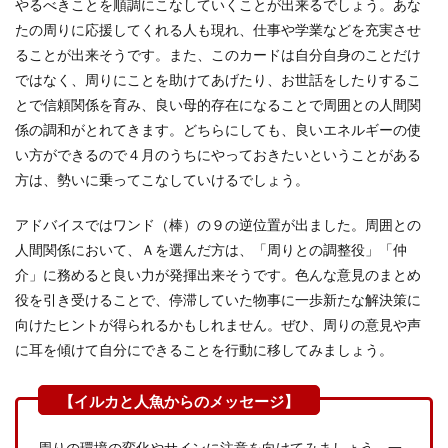
やるべきことを順調にこなしていくことが出来るでしょう。あな
たの周りに応援してくれる人も現れ、仕事や学業などを充実させ
ることが出来そうです。また、このカードは自分自身のことだけ
ではなく、周りにことを助けてあげたり、お世話をしたりするこ
とで信頼関係を育み、良い母的存在になることで周囲との人間関
係の調和がとれてきます。どちらにしても、良いエネルギーの使
い方ができるので４月のうちにやっておきたいということがある
方は、勢いに乗ってこなしていけるでしょう。
アドバイスではワンド（棒）の９の逆位置が出ました。周囲との
人間関係において、Ａを選んだ方は、「周りとの調整役」「仲
介」に務めると良い力が発揮出来そうです。色んな意見のまとめ
役を引き受けることで、停滞していた物事に一歩新たな解決策に
向けたヒントが得られるかもしれません。ぜひ、周りの意見や声
に耳を傾けて自分にできることを行動に移してみましょう。
周りの環境の変化やサインに注意を向けてみましょう。一