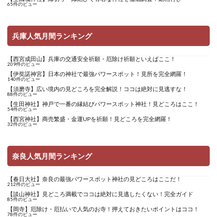
65件のビュー
兵庫人気月間ランキング
【西宮成田山】兵庫の交通安全祈願・厄除け祈願といえばここ！
209件のビュー
【伊奘諾神宮】日本の神社で最強パワースポット！見所を完全網羅！
140件のビュー
【須磨寺】広い境内の見どころを完全解説！ココは絶対に見逃すな！
88件のビュー
【生田神社】神戸で一番の縁結びパワースポット神社！見どころはここ！
54件のビュー
【西宮神社】商売繁盛・金運UPを祈願！見どころを完全網羅！
32件のビュー
奈良人気月間ランキング
【春日大社】奈良の最強パワースポット神社の見どころはここだ！
212件のビュー
【談山神社】見どころ満載でココは絶対に見逃したくない！完全ガイド
85件のビュー
【岡寺】厄除け・厄払いで人気のお寺！押えておきたいポイントはココ！
78件のビュー