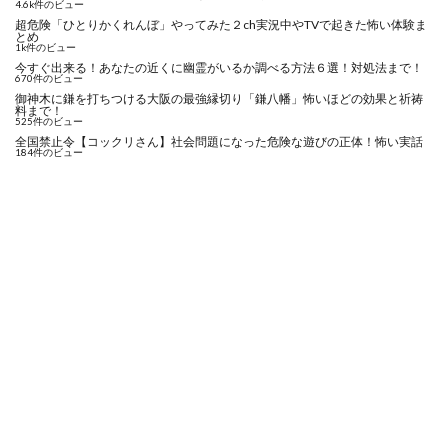
4.6k件のビュー
超危険「ひとりかくれんぼ」やってみた２ch実況中やTVで起きた怖い体験ま
とめ
1k件のビュー
今すぐ出来る！あなたの近くに幽霊がいるか調べる方法６選！対処法まで！
670件のビュー
御神木に鎌を打ちつける大阪の最強縁切り「鎌八幡」怖いほどの効果と祈祷
料まで！
525件のビュー
全国禁止令【コックリさん】社会問題になった危険な遊びの正体！怖い実話
184件のビュー