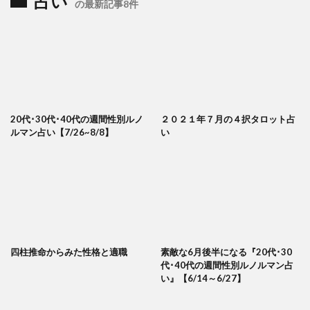
占い
の最新記事8件
20代･30代･40代の週間性別ルノ
２０２１年７月の４択タロット占
ルマン占い【7/26~8/8】
い
四柱推命からみた性格と適職
素敵な6月後半になる『20代･30
代･40代の週間性別ルノルマン占
い』【6/14～6/27】