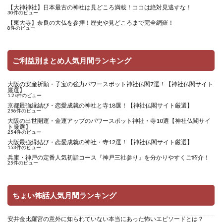
【大神神社】日本最古の神社は見どころ満載！ココは絶対見逃すな！
30件のビュー
【東大寺】奈良の大仏を参拝！歴史や見どころまで完全網羅！
8件のビュー
ご利益別まとめ人気月間ランキング
大阪の安産祈願・子宝の強力パワースポット神社仏閣7選！【神社仏閣サイト
厳選】
1.2k件のビュー
京都最強縁結び・恋愛成就の神社と寺18選！【神社仏閣サイト厳選】
296件のビュー
大阪の出世開運・金運アップのパワースポット神社・寺10選【神社仏閣サイ
ト厳選】
254件のビュー
大阪最強縁結び・恋愛成就の神社・寺12選！【神社仏閣サイト厳選】
153件のビュー
兵庫・神戸の定番人気初詣コース『神戸三社参り』を分かりやすくご紹介！
25件のビュー
ちょい怖話人気月間ランキング
安井金比羅宮の意外に知られていない本当にあった怖いエピソードとは？