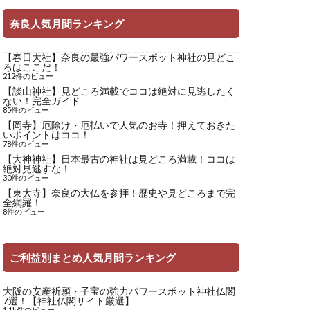
奈良人気月間ランキング
【春日大社】奈良の最強パワースポット神社の見どこ
ろはここだ！
212件のビュー
【談山神社】見どころ満載でココは絶対に見逃したく
ない！完全ガイド
85件のビュー
【岡寺】厄除け・厄払いで人気のお寺！押えておきた
いポイントはココ！
78件のビュー
【大神神社】日本最古の神社は見どころ満載！ココは
絶対見逃すな！
30件のビュー
【東大寺】奈良の大仏を参拝！歴史や見どころまで完
全網羅！
8件のビュー
ご利益別まとめ人気月間ランキング
大阪の安産祈願・子宝の強力パワースポット神社仏閣
7選！【神社仏閣サイト厳選】
1.1k件のビュー