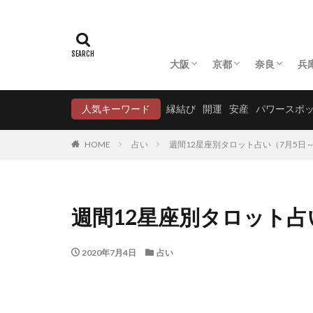
大阪
京都
奈良
兵
大阪の神社
大阪の寺
京都の神社
京都の寺
奈良の神社
奈良の寺
人気キーワード
縁結び
開運
安産
パワースポ
HOME
占い
週間12星座別タロット占い（7月5日～
週間12星座別タロット占い
2020年7月4日
占い