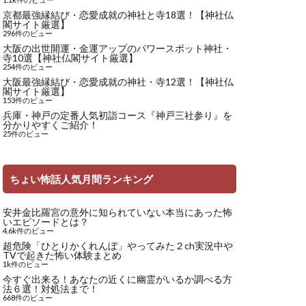
京都最強縁結び・恋愛成就の神社と寺18選！【神社仏
閣サイト厳選】
296件のビュー
大阪の出世開運・金運アップのパワースポット神社・
寺10選【神社仏閣サイト厳選】
254件のビュー
大阪最強縁結び・恋愛成就の神社・寺12選！【神社仏
閣サイト厳選】
153件のビュー
兵庫・神戸の定番人気初詣コース『神戸三社参り』を
分かりやすくご紹介！
25件のビュー
ちょい怖話人気月間ランキング
安井金比羅宮の意外に知られていない本当にあった怖
いエピソードとは？
4.6k件のビュー
超危険「ひとりかくれんぼ」やってみた２ch実況中や
TVで起きた怖い体験まとめ
1k件のビュー
今すぐ出来る！あなたの近くに幽霊がいるか調べる方
法６選！対処法まで！
668件のビュー