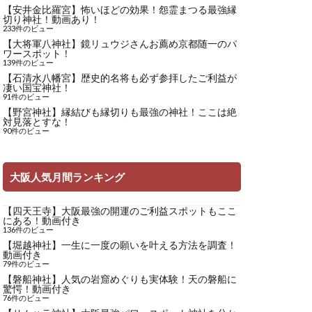
【安井金比羅宮】怖いほどの効果！怨霊まつる最強縁
切り神社！動画あり！
233件のビュー
【大将軍八神社】鏡リュウジさんお薦め京都随一のパ
ワースポット！
139件のビュー
【石清水八幡宮】歴史的名将も必ず参拝したご利益が
凄い国宝神社！
91件のビュー
【野宮神社】縁結びも縁切りも最強の神社！ここは絶
対見落とすな！
90件のビュー
大阪人気月間ランキング
【四天王寺】大阪最強の開運のご利益スポットもここ
にある！動画付き
136件のビュー
【堀越神社】一生に一度の願いを叶える方法を調査！
動画付き
79件のビュー
【磐船神社】人気の岩窟めぐりも実体験！天の磐船に
驚愕！動画付き
76件のビュー