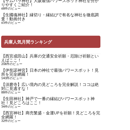
【サムハラ神社】大阪最強パワースポット神社を分か
りやすくご紹介！
68件のビュー
【生國魂神社】縁切り・縁結びで有名な神社を徹底調
査！動画付き
65件のビュー
兵庫人気月間ランキング
【西宮成田山】兵庫の交通安全祈願・厄除け祈願とい
えばここ！
206件のビュー
【伊奘諾神宮】日本の神社で最強パワースポット！見
所を完全網羅！
140件のビュー
【須磨寺】広い境内の見どころを完全解説！ココは絶
対に見逃すな！
88件のビュー
【生田神社】神戸で一番の縁結びパワースポット神
社！見どころはここ！
54件のビュー
【西宮神社】商売繁盛・金運UPを祈願！見どころを完
全網羅！
32件のビュー