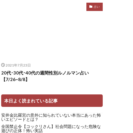
占い
2021年7月23日
20代･30代･40代の週間性別ルノルマン占い
【7/26~8/8】
本日よく読まれている記事
安井金比羅宮の意外に知られていない本当にあった怖
いエピソードとは？
全国禁止令【コックリさん】社会問題になった危険な
遊びの正体！怖い実話