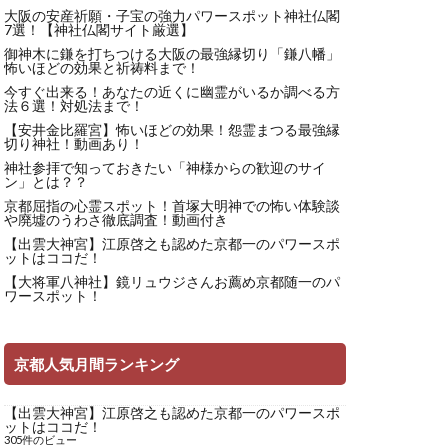
大阪の安産祈願・子宝の強力パワースポット神社仏閣
7選！【神社仏閣サイト厳選】
御神木に鎌を打ちつける大阪の最強縁切り「鎌八幡」
怖いほどの効果と祈祷料まで！
今すぐ出来る！あなたの近くに幽霊がいるか調べる方
法６選！対処法まで！
【安井金比羅宮】怖いほどの効果！怨霊まつる最強縁
切り神社！動画あり！
神社参拝で知っておきたい「神様からの歓迎のサイ
ン」とは？？
京都屈指の心霊スポット！首塚大明神での怖い体験談
や廃墟のうわさ徹底調査！動画付き
【出雲大神宮】江原啓之も認めた京都一のパワースポ
ットはココだ！
【大将軍八神社】鏡リュウジさんお薦め京都随一のパ
ワースポット！
京都人気月間ランキング
【出雲大神宮】江原啓之も認めた京都一のパワースポ
ットはココだ！
305件のビュー