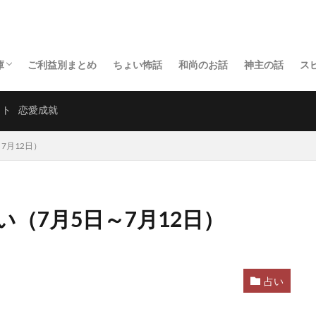
庫
ご利益別まとめ
ちょい怖話
和尚のお話
神主の話
ス
兵庫の神社
兵庫の寺
ット
恋愛成就
7月12日）
（7月5日～7月12日）
占い