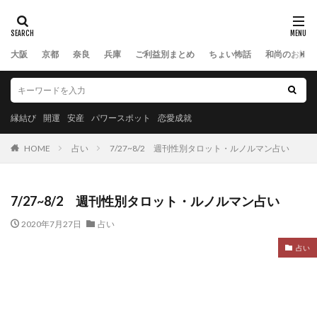
大阪
京都
奈良
兵庫
ご利益別まとめ
ちょい怖話
和尚のお話
縁結び
開運
安産
パワースポット
恋愛成就
HOME
占い
7/27~8/2 週刊性別タロット・ルノルマン占い
7/27~8/2 週刊性別タロット・ルノルマン占い
2020年7月27日
占い
占い