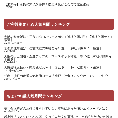
【東大寺】奈良の大仏を参拝！歴史や見どころまで完全網羅！
8件のビュー
ご利益別まとめ人気月間ランキング
大阪の安産祈願・子宝の強力パワースポット神社仏閣7選！【神社仏閣サイト
厳選】
1.2k件のビュー
京都最強縁結び・恋愛成就の神社と寺18選！【神社仏閣サイト厳選】
296件のビュー
大阪の出世開運・金運アップのパワースポット神社・寺10選【神社仏閣サイ
ト厳選】
254件のビュー
大阪最強縁結び・恋愛成就の神社・寺12選！【神社仏閣サイト厳選】
153件のビュー
兵庫・神戸の定番人気初詣コース『神戸三社参り』を分かりやすくご紹介！
25件のビュー
ちょい怖話人気月間ランキング
安井金比羅宮の意外に知られていない本当にあった怖いエピソードとは？
4.6k件のビュー
超危険「ひとりかくれんぼ」やってみた２ch実況中やTVで起きた怖い体験ま