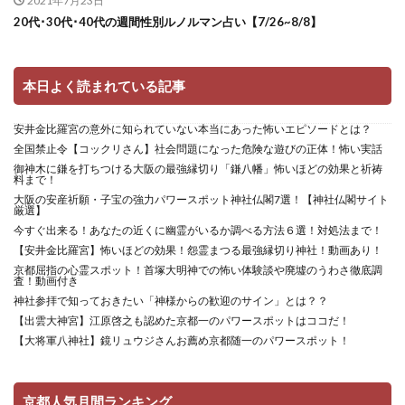
2021年7月23日
20代･30代･40代の週間性別ルノルマン占い【7/26~8/8】
本日よく読まれている記事
安井金比羅宮の意外に知られていない本当にあった怖いエピソードとは？
全国禁止令【コックリさん】社会問題になった危険な遊びの正体！怖い実話
御神木に鎌を打ちつける大阪の最強縁切り「鎌八幡」怖いほどの効果と祈祷
料まで！
大阪の安産祈願・子宝の強力パワースポット神社仏閣7選！【神社仏閣サイト
厳選】
今すぐ出来る！あなたの近くに幽霊がいるか調べる方法６選！対処法まで！
【安井金比羅宮】怖いほどの効果！怨霊まつる最強縁切り神社！動画あり！
京都屈指の心霊スポット！首塚大明神での怖い体験談や廃墟のうわさ徹底調
査！動画付き
神社参拝で知っておきたい「神様からの歓迎のサイン」とは？？
【出雲大神宮】江原啓之も認めた京都一のパワースポットはココだ！
【大将軍八神社】鏡リュウジさんお薦め京都随一のパワースポット！
京都人気月間ランキング