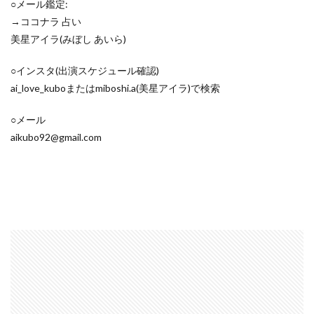
○メール鑑定:
→ココナラ 占い
美星アイラ(みぼし あいら)
○インスタ(出演スケジュール確認)
ai_love_kuboまたはmiboshi.a(美星アイラ)で検索
○メール
aikubo92@gmail.com