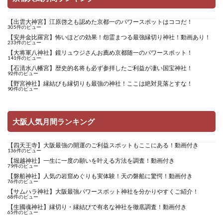
【出雲大神宮】江原啓之も認めた京都一のパワースポットはココだ！
305件のビュー
【安井金比羅宮】怖いほどの効果！怨霊まつる最強縁切り神社！動画あり！
233件のビュー
【大将軍八神社】鏡リュウジさんお薦め京都随一のパワースポット！
141件のビュー
【石清水八幡宮】歴史的名将も必ず参拝したご利益が凄い国宝神社！
92件のビュー
【野宮神社】縁結びも縁切りも最強の神社！ここは絶対見落とすな！
90件のビュー
大阪人気月間ランキング
【四天王寺】大阪最強の開運のご利益スポットもここにある！動画付き
136件のビュー
【堀越神社】一生に一度の願いを叶える方法を調査！動画付き
79件のビュー
【磐船神社】人気の岩窟めぐりも実体験！天の磐船に驚愕！動画付き
76件のビュー
【サムハラ神社】大阪最強パワースポット神社を分かりやすくご紹介！
68件のビュー
【生國魂神社】縁切り・縁結びで有名な神社を徹底調査！動画付き
65件のビュー