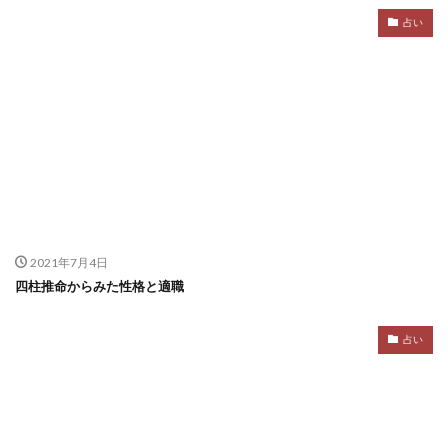
占い
2021年7月4日
四柱推命からみた性格と適職
占い