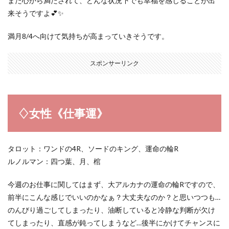
また心から満たされて、どんな状況下でも幸福を感じることが出
来そうですよ💕✨
満月8/4へ向けて気持ちが高まっていきそうです。
スポンサーリンク
♢女性《仕事運》
タロット：ワンドの4R、ソードのキング、運命の輪R
ルノルマン：四つ葉、月、棺
今週のお仕事に関してはまず、大アルカナの運命の輪Rですので、
前半にこんな感じでいいのかなぁ？大丈夫なのか？と思いつつも…
のんびり過ごしてしまったり、油断していると冷静な判断が欠け
てしまったり、直感が鈍ってしまうなど…後半にかけてチャンスに