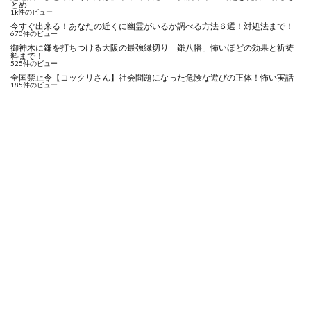
とめ
1k件のビュー
今すぐ出来る！あなたの近くに幽霊がいるか調べる方法６選！対処法まで！
670件のビュー
御神木に鎌を打ちつける大阪の最強縁切り「鎌八幡」怖いほどの効果と祈祷
料まで！
525件のビュー
全国禁止令【コックリさん】社会問題になった危険な遊びの正体！怖い実話
185件のビュー