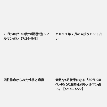
20代･30代･40代の週間性別ルノ
２０２１年７月の４択タロット占
ルマン占い【7/26~8/8】
い
四柱推命からみた性格と適職
素敵な6月後半になる『20代･30
代･40代の週間性別ルノルマン占
い』【6/14～6/27】