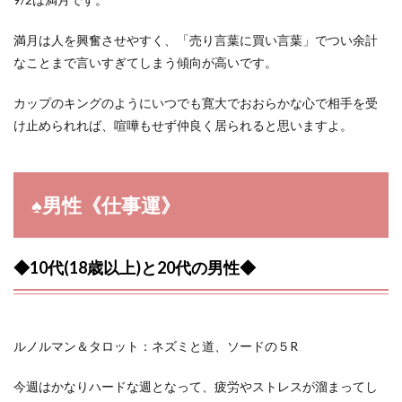
満月は人を興奮させやすく、「売り言葉に買い言葉」でつい余計
なことまで言いすぎてしまう傾向が高いです。
カップのキングのようにいつでも寛大でおおらかな心で相手を受
け止められれば、喧嘩もせず仲良く居られると思いますよ。
♠︎男性《仕事運》
◆10代(18歳以上)と20代の男性◆
ルノルマン＆タロット：ネズミと道、ソードの５R
今週はかなりハードな週となって、疲労やストレスが溜まってし