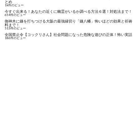
とめ
1k件のビュー
今すぐ出来る！あなたの近くに幽霊がいるか調べる方法６選！対処法まで！
654件のビュー
御神木に鎌を打ちつける大阪の最強縁切り「鎌八幡」怖いほどの効果と祈祷
料まで！
513件のビュー
全国禁止令【コックリさん】社会問題になった危険な遊びの正体！怖い実話
186件のビュー