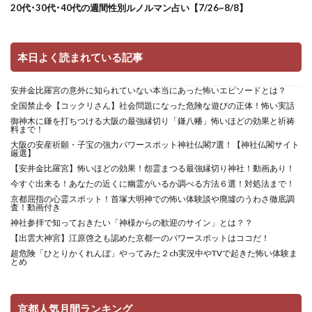
20代･30代･40代の週間性別ルノルマン占い【7/26~8/8】
本日よく読まれている記事
安井金比羅宮の意外に知られていない本当にあった怖いエピソードとは？
全国禁止令【コックリさん】社会問題になった危険な遊びの正体！怖い実話
御神木に鎌を打ちつける大阪の最強縁切り「鎌八幡」怖いほどの効果と祈祷
料まで！
大阪の安産祈願・子宝の強力パワースポット神社仏閣7選！【神社仏閣サイト
厳選】
【安井金比羅宮】怖いほどの効果！怨霊まつる最強縁切り神社！動画あり！
今すぐ出来る！あなたの近くに幽霊がいるか調べる方法６選！対処法まで！
京都屈指の心霊スポット！首塚大明神での怖い体験談や廃墟のうわさ徹底調
査！動画付き
神社参拝で知っておきたい「神様からの歓迎のサイン」とは？？
【出雲大神宮】江原啓之も認めた京都一のパワースポットはココだ！
超危険「ひとりかくれんぼ」やってみた２ch実況中やTVで起きた怖い体験ま
とめ
京都人気月間ランキング