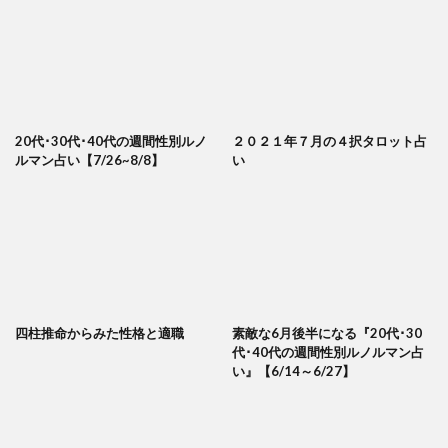
20代･30代･40代の週間性別ルノ
２０２１年７月の４択タロット占
ルマン占い【7/26~8/8】
い
四柱推命からみた性格と適職
素敵な6月後半になる『20代･30
代･40代の週間性別ルノルマン占
い』【6/14～6/27】