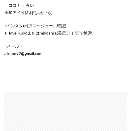
→ココナラ 占い
美星アイラ(みぼし あいら)
○インスタ(出演スケジュール確認)
ai_love_kuboまたはmiboshi.a(美星アイラ)で検索
○メール
aikubo92@gmail.com