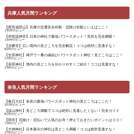
兵庫人気月間ランキング
【西宮成田山】兵庫の交通安全祈願・厄除け祈願といえばここ！
193件のビュー
【伊奘諾神宮】日本の神社で最強パワースポット！見所を完全網羅！
136件のビュー
【須磨寺】広い境内の見どころを完全解説！ココは絶対に見逃すな！
86件のビュー
【生田神社】神戸で一番の縁結びパワースポット神社！見どころはここ！
51件のビュー
【長田神社】境内の見どころを分かりやすくご紹介！ココは見逃すな！
29件のビュー
奈良人気月間ランキング
【春日大社】奈良の最強パワースポット神社の見どころはここだ！
203件のビュー
【談山神社】見どころ満載でココは絶対に見逃したくない！完全ガイド
82件のビュー
【岡寺】厄除け・厄払いで人気のお寺！押えておきたいポイントはココ！
73件のビュー
【大神神社】日本最古の神社は見どころ満載！ココは絶対見逃すな！
27件のビュー