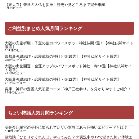
【東大寺】奈良の大仏を参拝！歴史や見どころまで完全網羅！
8件のビュー
ご利益別まとめ人気月間ランキング
大阪の安産祈願・子宝の強力パワースポット神社仏閣7選！【神社仏閣サイト
厳選】
1.1k件のビュー
京都最強縁結び・恋愛成就の神社と寺18選！【神社仏閣サイト厳選】
288件のビュー
大阪の出世開運・金運アップのパワースポット神社・寺10選【神社仏閣サイ
ト厳選】
245件のビュー
大阪最強縁結び・恋愛成就の神社・寺12選！【神社仏閣サイト厳選】
144件のビュー
兵庫・神戸の定番人気初詣コース『神戸三社参り』を分かりやすくご紹介！
23件のビュー
ちょい怖話人気月間ランキング
安井金比羅宮の意外に知られていない本当にあった怖いエピソードとは？
4.4k件のビュー
超危険「ひとりかくれんぼ」やってみた２ch実況中やTVで起きた怖い体験ま