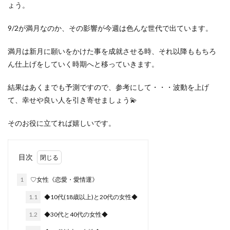
ょう。
9/2が満月なのか、その影響が今週は色んな世代で出ています。
満月は新月に願いをかけた事を成就させる時、それ以降ももちろ
ん仕上げをしていく時期へと移っていきます。
結果はあくまでも予測ですので、参考にして・・・波動を上げ
て、幸せや良い人を引き寄せましょう💫
そのお役に立てれば嬉しいです。
目次
1
♡女性《恋愛・愛情運》
1.1
◆10代(18歳以上)と20代の女性◆
1.2
◆30代と40代の女性◆