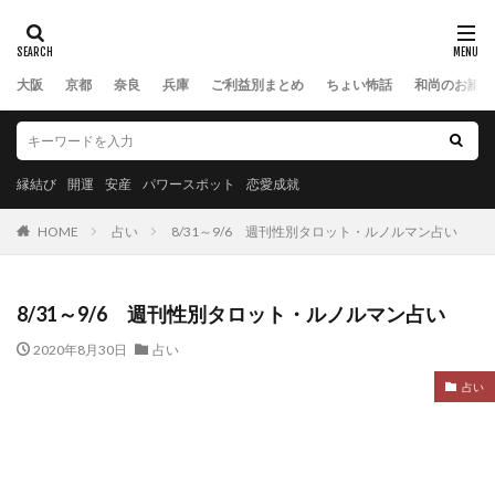
大阪
京都
奈良
兵庫
ご利益別まとめ
ちょい怖話
和尚のお話
縁結び
開運
安産
パワースポット
恋愛成就
HOME
占い
8/31～9/6 週刊性別タロット・ルノルマン占い
8/31～9/6 週刊性別タロット・ルノルマン占い
2020年8月30日
占い
占い