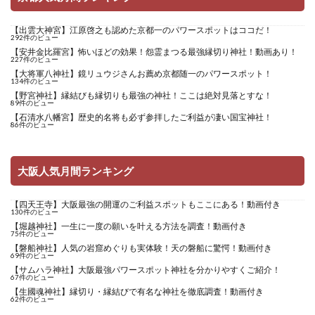
【出雲大神宮】江原啓之も認めた京都一のパワースポットはココだ！
292件のビュー
【安井金比羅宮】怖いほどの効果！怨霊まつる最強縁切り神社！動画あり！
227件のビュー
【大将軍八神社】鏡リュウジさんお薦め京都随一のパワースポット！
134件のビュー
【野宮神社】縁結びも縁切りも最強の神社！ここは絶対見落とすな！
89件のビュー
【石清水八幡宮】歴史的名将も必ず参拝したご利益が凄い国宝神社！
86件のビュー
大阪人気月間ランキング
【四天王寺】大阪最強の開運のご利益スポットもここにある！動画付き
130件のビュー
【堀越神社】一生に一度の願いを叶える方法を調査！動画付き
75件のビュー
【磐船神社】人気の岩窟めぐりも実体験！天の磐船に驚愕！動画付き
69件のビュー
【サムハラ神社】大阪最強パワースポット神社を分かりやすくご紹介！
67件のビュー
【生國魂神社】縁切り・縁結びで有名な神社を徹底調査！動画付き
62件のビュー