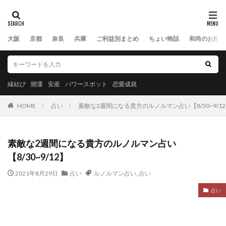
大阪
京都
奈良
兵庫
ご利益別まとめ
ちょい怖話
和尚のお話
縁結び
開運
安産
パワースポット
恋愛成就
HOME
占い
素敵な2週間になる貴方のルノルマン占い【8/30~9/1
素敵な2週間になる貴方のルノルマン占い
【8/30~9/12】
2021年8月29日
占い
ルノルマン占い
,
占い
占い