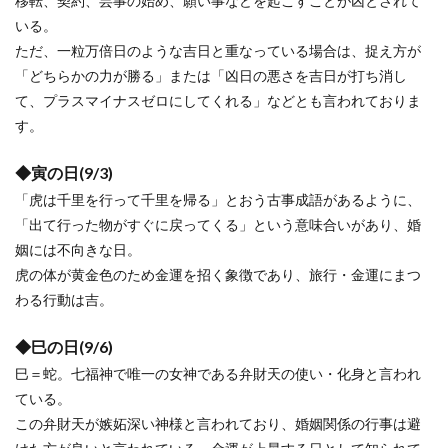
移転、契約、芸事の始め、願い事などを起こすことが凶とされて
いる。
ただ、一粒万倍日のような吉日と重なっている場合は、捉え方が
「どちらかの力が勝る」または「凶日の悪さを吉日が打ち消し
て、プラスマイナスゼロにしてくれる」などとも言われておりま
す。
◆寅の日(9/3)
「虎は千里を行って千里を帰る」とおう古事成語があるように、
「出て行った物がすぐに戻ってくる」という意味合いがあり、婚
姻には不向きな日。
虎の体が黄金色のため金運を招く象徴であり、旅行・金運にまつ
わる行動は吉。
◆巳の日(9/6)
巳＝蛇。七福神で唯一の女神である弁財天の使い・化身と言われ
ている。
この弁財天が嫉妬深い神様と言われており、婚姻関係の行事は避