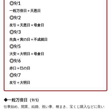
◎9/1
一粒万倍日＋天恩日
◎9/2
友引＋天恩日＋母倉日
◎9/3
先負＋寅の日＋不成就日
◎9/5
大安＋大明日＋母倉日
◎9/6
赤口＋巳の日
◎9/7
友引＋大明日
◆一粒万倍日（9/1)
仕事始め、開業、結婚、祝い事、種まき、宝くじ購入などに良い