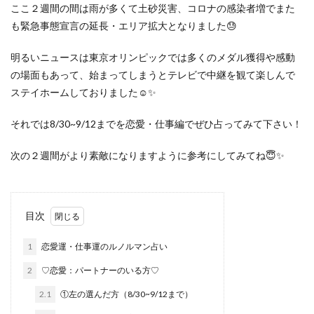
ここ２週間の間は雨が多くて土砂災害、コロナの感染者増でまた
も緊急事態宣言の延長・エリア拡大となりました😓
明るいニュースは東京オリンピックでは多くのメダル獲得や感動
の場面もあって、始まってしまうとテレビで中継を観て楽しんで
ステイホームしておりました☺️✨
それでは8/30~9/12までを恋愛・仕事編でぜひ占ってみて下さい！
次の２週間がより素敵になりますように参考にしてみてね😇✨
目次
1
恋愛運・仕事運のルノルマン占い
2
♡恋愛：パートナーのいる方♡
2.1
①左の選んだ方（8/30~9/12まで）