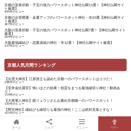
京都の安産祈願・子宝の強力パワースポット神社仏閣11選！【神社仏閣サイ
ト厳選】
495件のビュー
京都の出世開運・金運アップのパワースポット神社・寺20選【神社仏閣サイ
ト厳選】
407件のビュー
大阪の安産祈願・子宝の強力パワースポット神社仏閣7選！【神社仏閣サイト
厳選】
284件のビュー
大阪最強縁結び・恋愛成就の神社・寺12選！【神社仏閣サイト厳選】
137件のビュー
京都人気月間ランキング
【出雲大神宮】江原啓之も認めた京都一のパワースポットはココだ！
298件のビュー
【安井金比羅宮】怖いほどの効果！怨霊をまつる最強縁切り神社！動画あ
り！
159件のビュー
【大将軍八神社】鏡リュウジさんお薦め京都随一のパワースポット！
130件のビュー
【野宮神社】縁結びも縁切りも最強の神社！ここは絶対見落とすな！
101件のビュー
【石清水八幡宮】歴史的名将も必ず参拝したご利益が凄い国宝神社！
84件のビュー
ホーム
シェア
メニュー
TOPへ