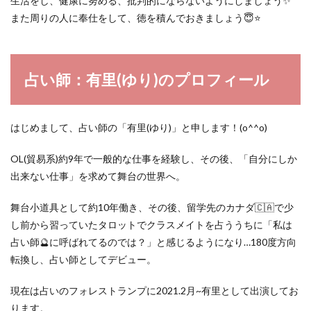
生活をし、健康に努める、批判的にならないようにしましょう✨
また周りの人に奉仕をして、徳を積んでおきましょう😇⭐️
占い師：有里(ゆり)のプロフィール
はじめまして、占い師の「有里(ゆり)」と申します！(o^^o)
OL(貿易系)約9年で一般的な仕事を経験し、その後、「自分にしか
出来ない仕事」を求めて舞台の世界へ。
舞台小道具として約10年働き、その後、留学先のカナダ🇨🇦で少
し前から習っていたタロットでクラスメイトを占ううちに「私は
占い師🔮に呼ばれてるのでは？」と感じるようになり…180度方向
転換し、占い師としてデビュー。
現在は占いのフォレストランプに2021.2月~有里として出演してお
ります。