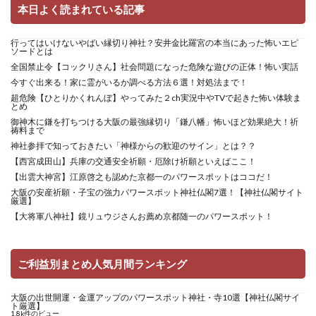
本日よく読まれている記事
行ってはいけないやばい縁切り神社？安井金比羅宮の本当にあった怖いエピ
ソードとは
全国禁止令【コックリさん】社会問題になった危険な遊びの正体！怖い実話
今すぐ出来る！家に霊がいるか調べる方法６選！対処法まで！
超危険【ひとりかくれんぼ】やってみた２ch実況中やTVで起きた怖い体験ま
とめ
御神木に鎌を打ちつける大阪の最強縁切り「鎌八幡」怖いほど効果絶大！祈
祷料まで
神社参拝で知っておきたい「神様からの歓迎のサイン」とは？？
【西宮成田山】兵庫の交通安全祈願・厄除け祈願といえばここ！
【出雲大神宮】江原啓之も認めた京都一のパワースポットはココだ！
大阪の安産祈願・子宝の強力パワースポット神社仏閣7選！【神社仏閣サイト
厳選】
【大将軍八神社】鏡リュウジさんお薦め京都随一のパワースポット！
ご利益別まとめ人気月間ランキング
大阪の出世開運・金運アップのパワースポット神社・寺10選【神社仏閣サイ
ト厳選】
1.8k件のビュー