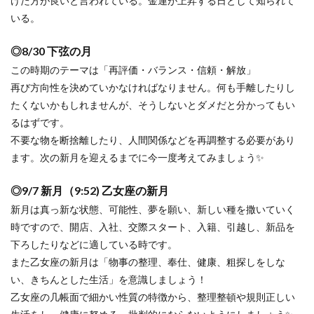
けた方が良いと言われている。金運が上昇する日として知られて
いる。
◎8/30 下弦の月
この時期のテーマは「再評価・バランス・信頼・解放」
再び方向性を決めていかなければなりません。何も手離したりし
たくないかもしれませんが、そうしないとダメだと分かってもい
るはずです。
不要な物を断捨離したり、人間関係などを再調整する必要があり
ます。次の新月を迎えるまでに今一度考えてみましょう✨
◎9/7 新月（9:52) 乙女座の新月
新月は真っ新な状態、可能性、夢を願い、新しい種を撒いていく
時ですので、開店、入社、交際スタート、入籍、引越し、新品を
下ろしたりなどに適している時です。
また乙女座の新月は「物事の整理、奉仕、健康、粗探しをしな
い、きちんとした生活」を意識しましょう！
乙女座の几帳面で細かい性質の特徴から、整理整頓や規則正しい